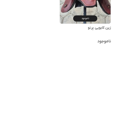
ناموجود
زین کابویی بِرنو
ناموجود