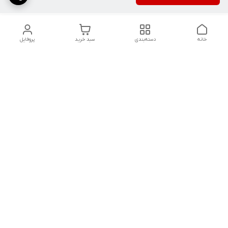
خانه
دسته‌بندی
سبد خرید
پروفایل
دسترسی سریع
تماس با ما
با یکی از شماره های زیر تماس حاصل فرمایید
۰۹۹۱۲۰۷۵۵۴۵
۰۹۳۰۹۱۰۶۷۱۰
آدرس حضوری : استان زنجان .شهرستان ابهر .روبروی مسجد جامع
ابهر. نبش کوچه آهنگران. آهنگری اسد حسینی