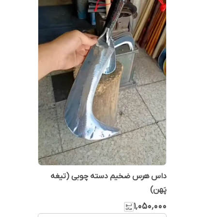
داس هرس ضخیم دسته چوبی (تیغه
پَهن)
۱٬۰۵۰٬۰۰۰