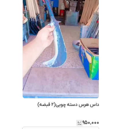
داس هرس دسته چوبی(2 قبضه)
۹۵۰٬۰۰۰