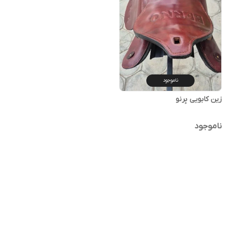
ناموجود
زین کابویی بِرنو
ناموجود