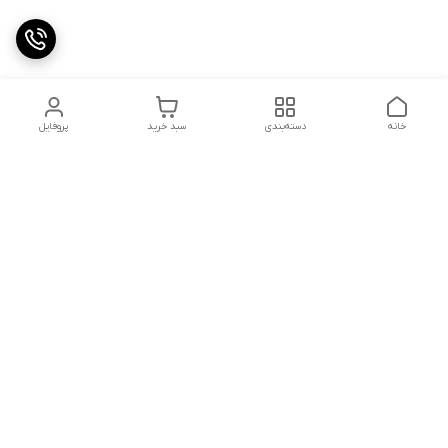
خانه
دسته‌بندی
سبد خرید
پروفایل
دسترسی سریع
تماس با ما
با یکی از شماره های زیر تماس حاصل فرمایید
۰۹۹۱۲۰۷۵۵۴۵
۰۹۳۰۹۱۰۶۷۱۰