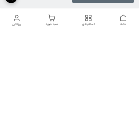
خانه
دسته‌بندی
سبد خرید
پروفایل
دسترسی سریع
تماس با ما
با یکی از شماره های زیر تماس حاصل فرمایید
۰۹۹۱۲۰۷۵۵۴۵
۰۹۳۰۹۱۰۶۷۱۰
آدرس حضوری : استان زنجان .شهرستان ابهر .روبروی مسجد جامع
ابهر. نبش کوچه آهنگران. آهنگری اسد حسینی